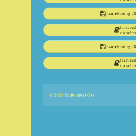
Jaarrekening 2
Jaarvers
op sche
Jaarrekening 2
Jaarvers
op sche
© 2020 Ruilwinkel Oss