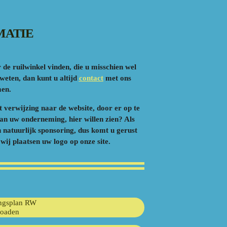
MATIE
de ruilwinkel vinden, die u misschien wel
weten, dan kunt u altijd
contact
met ons
en.
 verwijzing naar de website, door er op te
van uw onderneming, hier willen zien? Als
n natuurlijk sponsoring, dus komt u gerust
wij plaatsen uw logo op onze site.
ngsplan RW
oaden