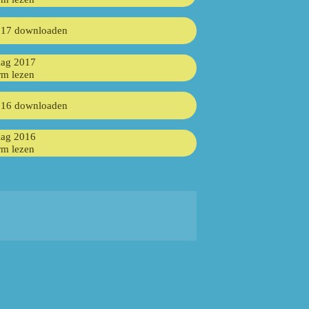
017 downloaden
lag 2017
rm lezen
016 downloaden
lag 2016
rm lezen