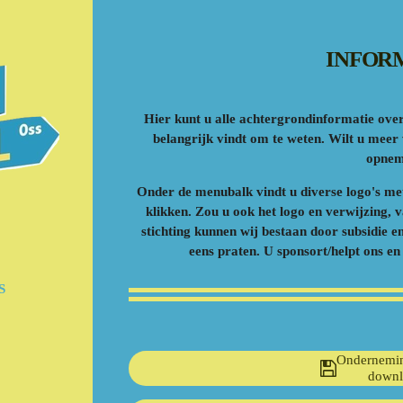
INFOR
Hier kunt u alle achtergrondinformatie over 
belangrijk vindt om te weten. Wilt u meer 
opnem
Onder de menubalk vindt u diverse logo's met
klikken. Zou u ook het logo en verwijzing, 
stichting kunnen wij bestaan door subsidie e
eens praten. U sponsort/helpt ons en 
S
Ondernemi
downl