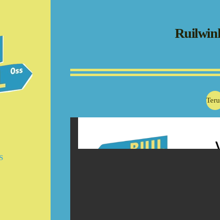
Ruilwin
Ter
S